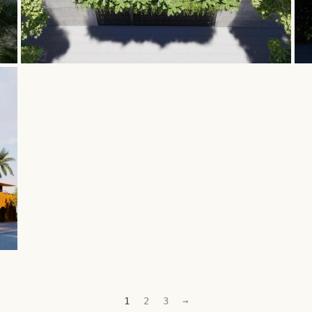
1
2
3
→